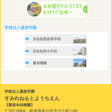
学校法人溪泉学園
学校法人溪泉学園
すみれねもとようちえん
【菫根本幼稚園】
〒507-0064 岐阜県多治見市北丘町1-69