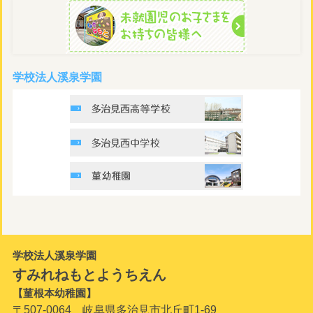
学校法人溪泉学園
学校法人溪泉学園
すみれねもとようちえん
【菫根本幼稚園】
〒507-0064 岐阜県多治見市北丘町1-69