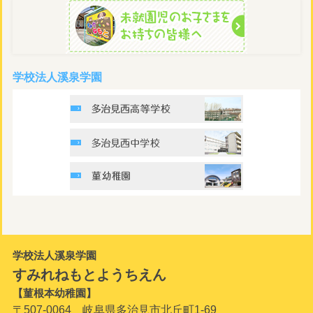
学校法人溪泉学園
学校法人溪泉学園
すみれねもとようちえん
【菫根本幼稚園】
〒507-0064 岐阜県多治見市北丘町1-69