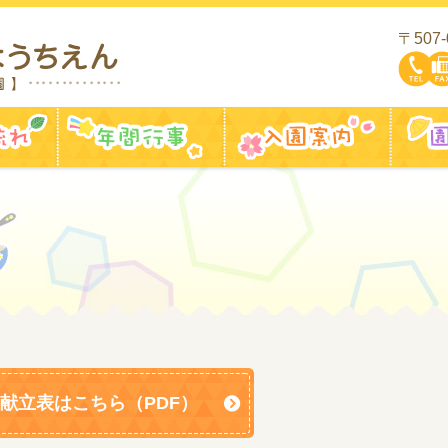
〒507
一日の流れ
年間行事
入園案
献立表はこちら（PDF）