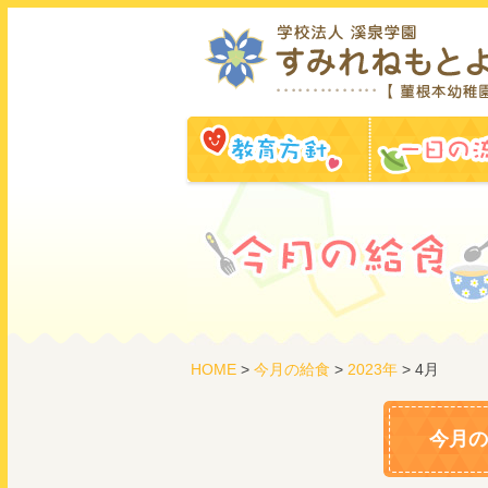
教育方針
HOME
>
今月の給食
>
2023年
> 4月
今月の