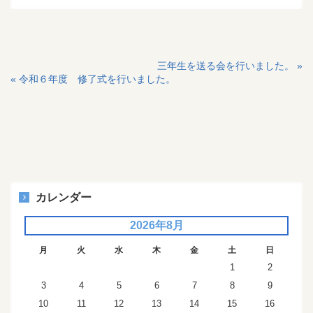
投
三年生を送る会を行いました。 »
« 令和６年度 修了式を行いました。
稿
ナ
ビ
ゲ
ー
シ
カレンダー
ョ
ン
2026年8月
月
火
水
木
金
土
日
1
2
3
4
5
6
7
8
9
10
11
12
13
14
15
16