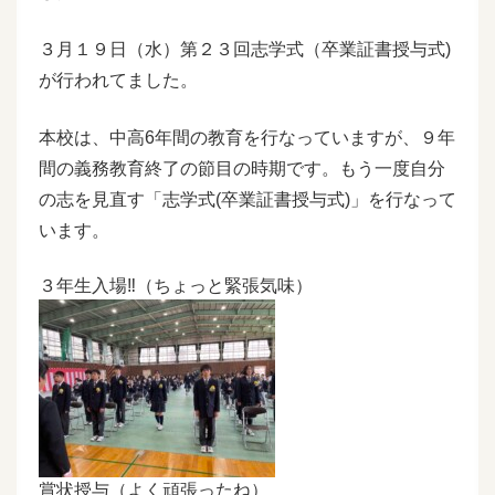
３月１９
日（水）第２３
回志学式（卒業証書授与式
)
が行われてました。
本校は、中高
6
年間の教育を行なっていますが、９年
間の義務教育終了の節目の時期です。
もう一度自分
の志を見直す「志学式
(
卒業証書授与式
)
」を行なって
います。
３年生入場‼（ちょっと緊張気味）
賞状授与（よく頑張ったね）