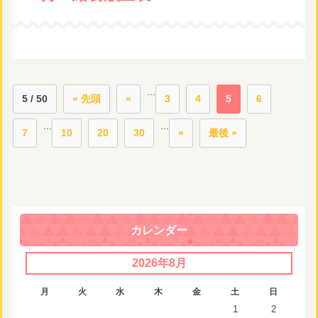
...
5 / 50
« 先頭
«
3
4
5
6
...
...
7
10
20
30
»
最後 »
カレンダー
2026年8月
月
火
水
木
金
土
日
1
2