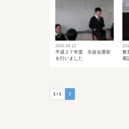
2015.03.12
201
平成２７年度 生徒会選挙
教
を行いました
着
1 / 1
1