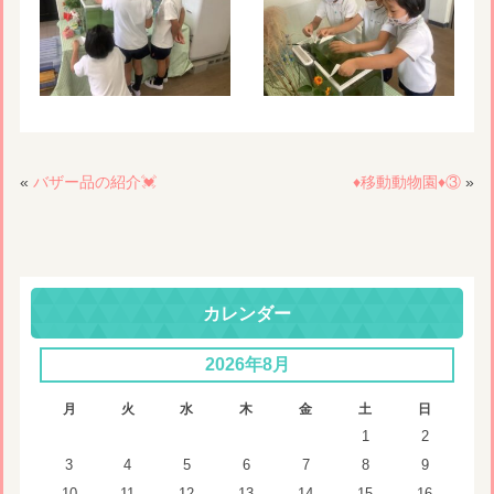
«
バザー品の紹介💓
♦️移動動物園♦️③
»
カレンダー
2026年8月
月
火
水
木
金
土
日
1
2
3
4
5
6
7
8
9
10
11
12
13
14
15
16