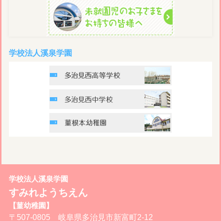
学校法人溪泉学園
学校法人溪泉学園
すみれようちえん
【菫幼稚園】
〒507-0805 岐阜県多治見市新富町2-12