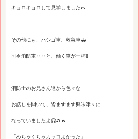
キョロキョロして見学しました👀
その他にも、ハシゴ車、救急車🚑
司令消防車‥‥と、働く車が一杯‼️
消防士のお兄さん達から色々な
お話しを聞いて、皆ますます興味津々に
なっていましたよ🤗🧯🔥
「めちゃくちゃカッコよかった」