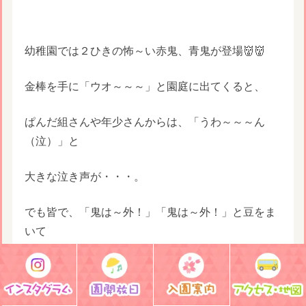
幼稚園では２ひきの怖～い赤鬼、青鬼が登場👹👹
金棒を手に「ウオ～～～」と園庭に出てくると、
ぱんだ組さんや年少さんからは、「うわ～～～ん
（泣）」と
大きな泣き声が・・・。
でも皆で、「鬼は～外！」「鬼は～外！」と豆をま
いて
やっつけました！