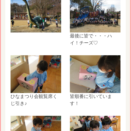
最後に皆で・・・ハ
イ！チーズ♡
ひなまつり会観覧席く
皆順番に引いていま
じ引き♪
す！