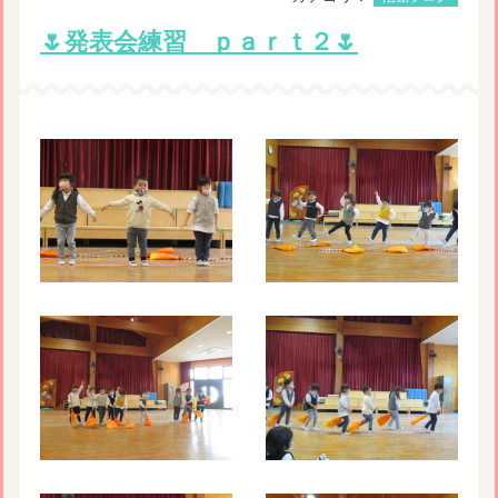
🌷発表会練習 ｐａｒｔ２🌷