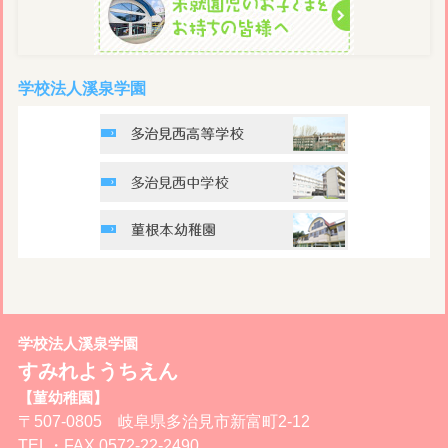
学校法人溪泉学園
学校法人溪泉学園
すみれようちえん
【菫幼稚園】
〒507-0805 岐阜県多治見市新富町2-12
TEL・FAX
0572-22-2490