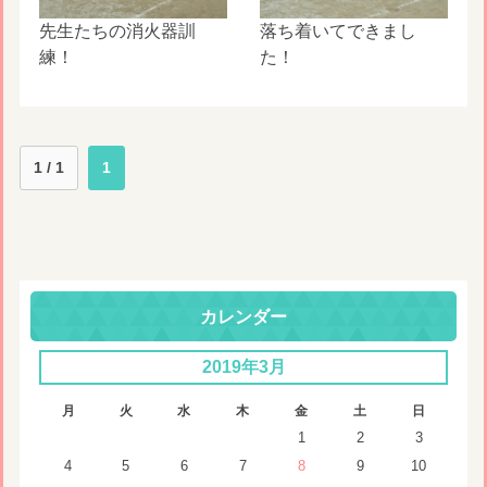
先生たちの消火器訓
落ち着いてできまし
練！
た！
1 / 1
1
カレンダー
2019年3月
月
火
水
木
金
土
日
1
2
3
4
5
6
7
8
9
10