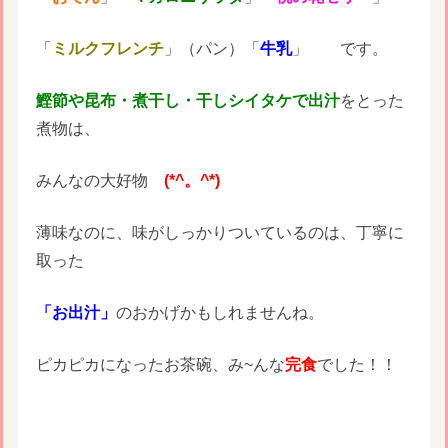
「
ミルクフレンチ
」（パン）「
牛乳
」 です。
鰹節や昆布・煮干し・干しシイタケで出汁
をとった
煮物は、
みんなの大好物
(*^。^*)
薄味なのに、味がしっかりついているのは、丁寧に
取った
「お出汁」
のおかげかもしれませんね。
ピカピカになったお茶碗、み~んな
完食
でした！！