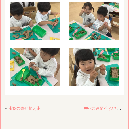
«
🏵️秋の寄せ植え🏵️
🚌バス遠足•年少さんパンダ組さん🚌②