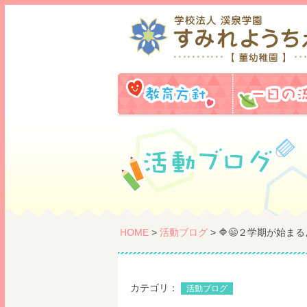
教育方針
HOME
>
活動ブログ
> 🔷😄２学期が始まる
カテゴリ：
活動ブログ