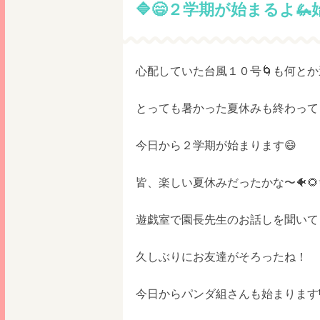
🔷😄２学期が始まるよ🦗始
心配していた台風１０号🌀も何と
とっても暑かった夏休みも終わって
今日から２学期が始まります😄
皆、楽しい夏休みだったかな〜🐠🌻
遊戯室で園長先生のお話しを聞いて
久しぶりにお友達がそろったね！
今日からパンダ組さんも始まります