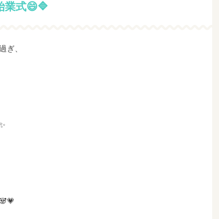
業式😄🔷
か過ぎ、
✨
💗