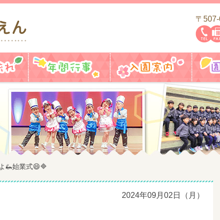
〒507
一日の流れ
年間行事
入園案
よ🦗始業式😄🔷
2024年09月02日（月）