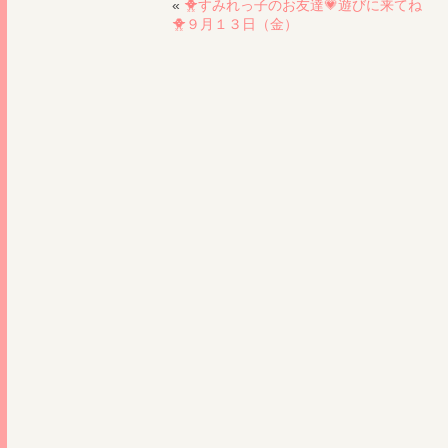
«
🐥すみれっ子のお友達💗遊びに来てね
🐥９月１３日（金）