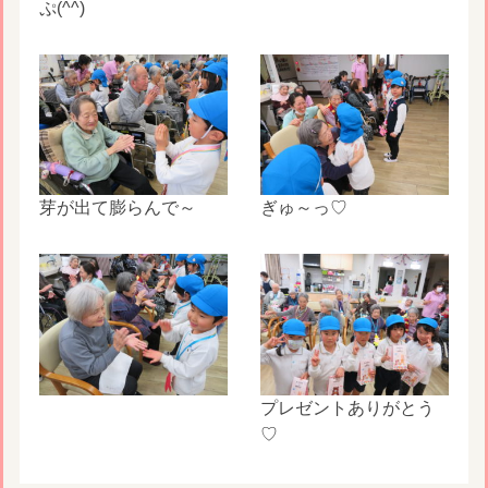
ぷ(^^)
芽が出て膨らんで～
ぎゅ～っ♡
プレゼントありがとう
♡