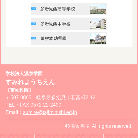
学校法人溪泉学園
すみれようちえん
【菫幼稚園】
〒507-0805 岐阜県多治見市新富町2-12
TEL・FAX
0572-22-2490
Email：
sumire@tajiminishi.ed.jp
菫幼稚園 All rights reserved.