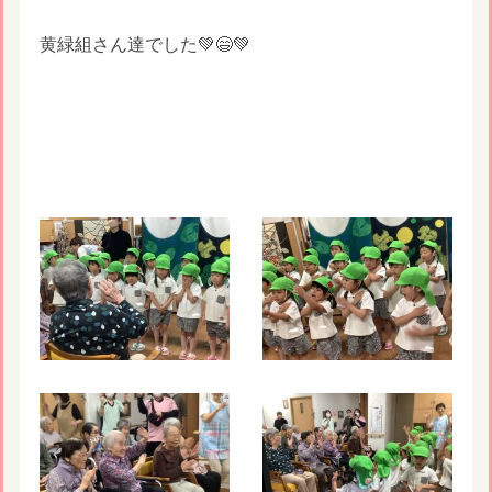
黄緑組さん達でした💚😄💚