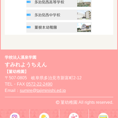
学校法人溪泉学園
すみれようちえん
【菫幼稚園】
〒507-0805 岐阜県多治見市新富町2-12
TEL・FAX
0572-22-2490
Email：
sumire@tajiminishi.ed.jp
菫幼稚園 All rights reserved.