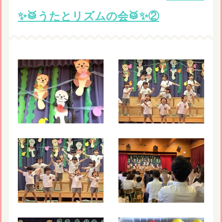
✨🥁うたとリズムの会🥁✨②