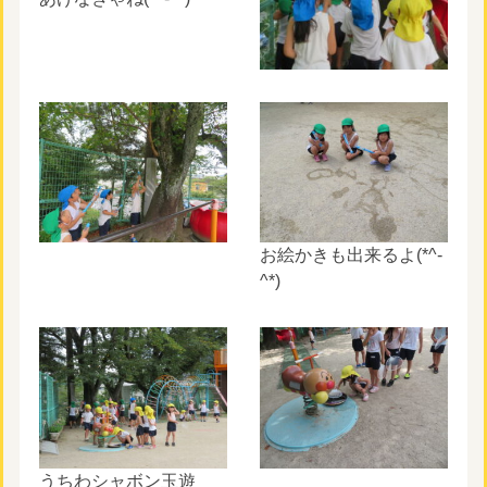
お絵かきも出来るよ(*^-
^*)
うちわシャボン玉遊