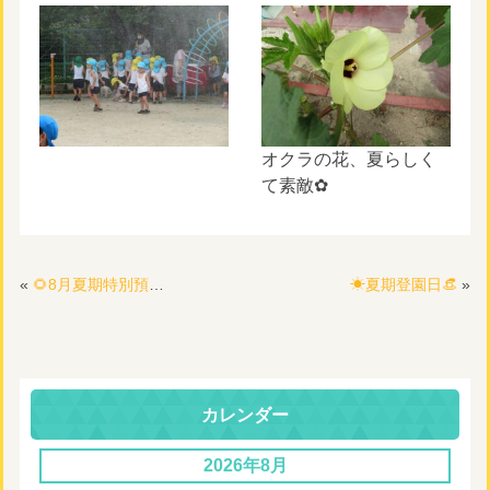
オクラの花、夏らしく
て素敵✿
«
🌻8月夏期特別預かり🌻8月2日～8月24日（お盆の週を除く）
☀夏期登園日👒
»
カレンダー
2026年8月