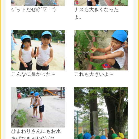
ゲットだぜ❕(*´▽｀*)
ナスも大きくなった
よ。
こんなに長かった～
これも大きいよ～
ひまわりさんにもお水
あげなきゃね(*^-^*)