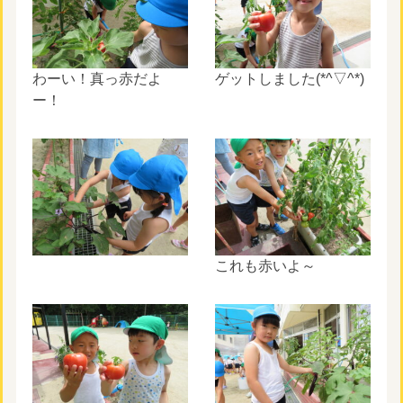
わーい！真っ赤だよ
ゲットしました(*^▽^*)
ー！
これも赤いよ～