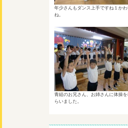
年少さんもダンス上手ですね１かわ
ね。
青組のお兄さん、お姉さんに体操を
らいました。