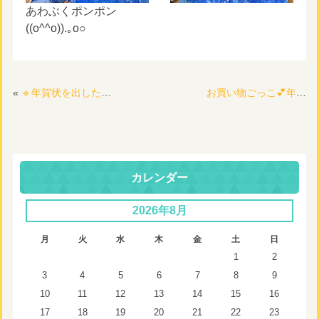
あわぶくポンポン
((o^^o)).｡o○
«
🔹年賀状を出したよヾ(๑╹◡╹)ﾉ”🔸①
お買い物ごっこ💕年長さんがお客さん☆*:.｡. o(≧▽≦)o .｡.:*☆
カレンダー
2026年8月
月
火
水
木
金
土
日
1
2
3
4
5
6
7
8
9
10
11
12
13
14
15
16
17
18
19
20
21
22
23