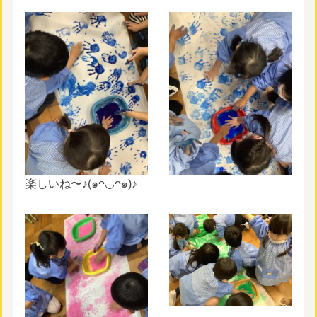
楽しいね〜♪(๑ᴖ◡ᴖ๑)♪