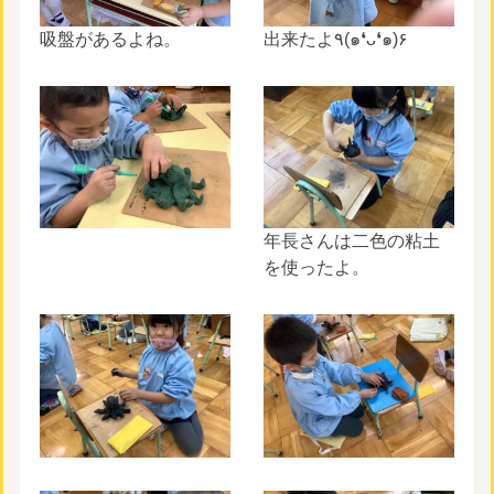
吸盤があるよね。
出来たよ٩(๑❛ᴗ❛๑)۶
年長さんは二色の粘土
を使ったよ。