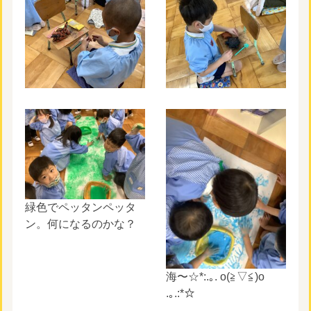
緑色でペッタンペッタ
ン。何になるのかな？
海〜☆*:.｡. o(≧▽≦)o
.｡.:*☆