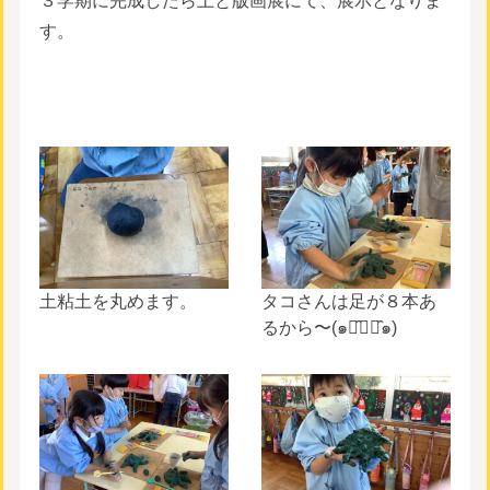
３学期に完成したら土と版画展にて、展示となりま
す。
土粘土を丸めます。
タコさんは足が８本あ
るから〜(๑･̑◡･̑๑)