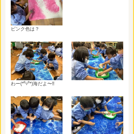
ピンク色は？
わー(*⁰▿⁰*)海だよ〜‼︎