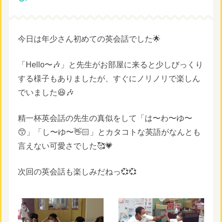
今日は年少さん初めての英会話でした🌟
「Hello〜🎶」と先生がお部屋に来ると少しびっくり
する様子もありましたが、すぐにノリノリで楽しん
でいました😆🎶
精一杯英会話の先生の真似をして「は〜わ〜ゆ〜
😙」「し〜ゆ〜👋🏻」とカタコトな英語がなんとも
言えない可愛さでした🥰💗
次回の英会話も楽しみだねっ💞💞