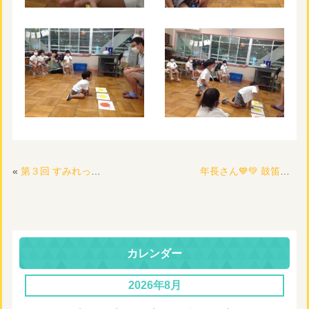
«
第３回 すみれっこを行います🐣🌟
年長さん💙💚 鼓笛隊の練習が始まりました🥁🎶
カレンダー
2026年8月