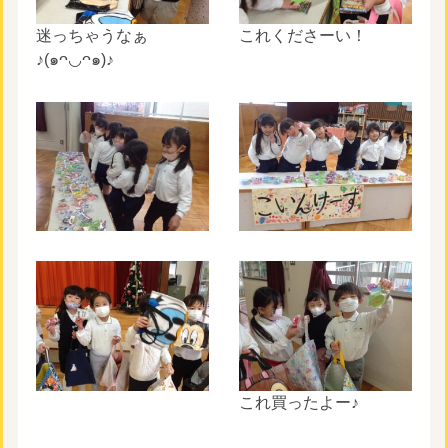
迷っちゃうなぁ
これくださーい！
♪(๑ᴖ◡ᴖ๑)♪
これ買ったよー♪