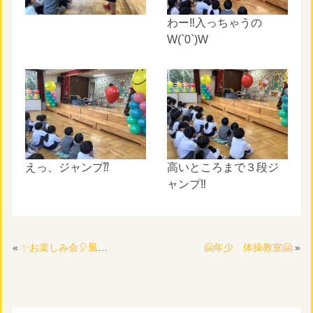
わー‼︎入っちゃうの
W(`0`)W
えっ、ジャンプ⁇
高いところまで３段ジ
ャンプ‼︎
«
✨お楽しみ会🎈風船太郎さんが来てくれたよ🎈②
🤗年少 体操教室🤗
»