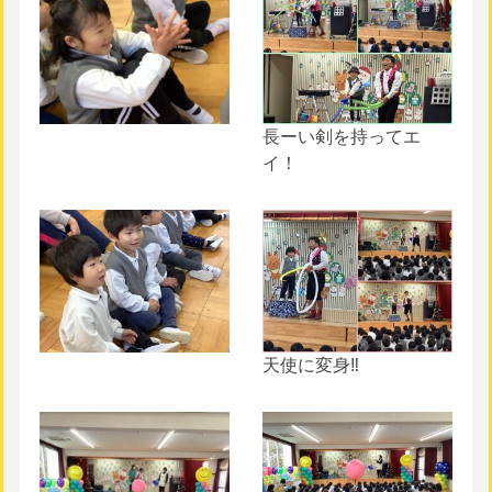
長ーい剣を持ってエ
イ！
天使に変身‼︎