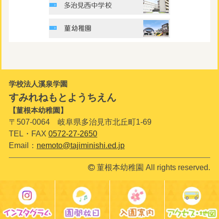
学校法人溪泉学園
すみれねもとようちえん
【菫根本幼稚園】
〒507-0064 岐阜県多治見市北丘町1-69
TEL・FAX
0572-27-2650
Email：
nemoto@tajiminishi.ed.jp
菫根本幼稚園 All rights reserved.