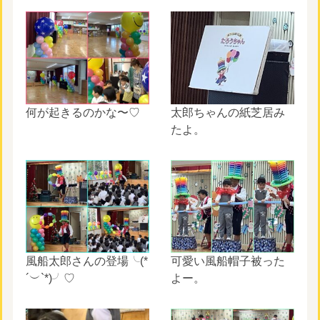
何が起きるのかな〜♡
太郎ちゃんの紙芝居み
たよ。
風船太郎さんの登場╰(*
可愛い風船帽子被った
´︶`*)╯♡
よー。