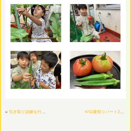
«
引き取り訓練を行いました！
🍉😆夏祭りパート2😆🍉