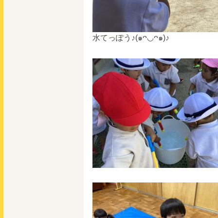
水てっぽう♪(๑ᴖ◡ᴖ๑)♪