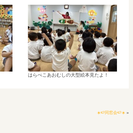
はらぺこあおむしの大型絵本見たよ！
☀️🍉同窓会🍉☀️
»