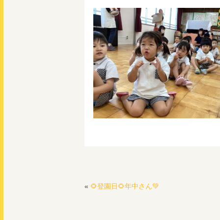
«
🌻登園日🌻年中さん💚