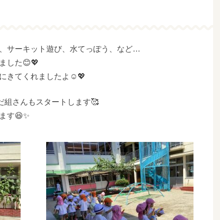
、サーキット遊び、水てっぽう、など…
した😊💖
きてくれましたよ☺️💖
んだ組さんもスタートします🥰
す😆✨