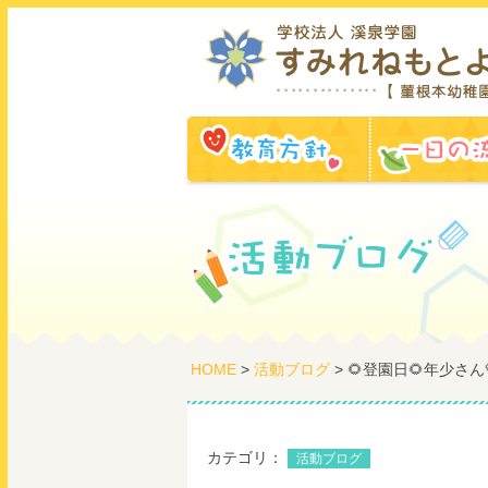
教育方針
HOME
>
活動ブログ
> 🌻登園日🌻年少さん
カテゴリ：
活動ブログ