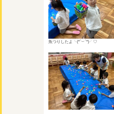
魚つりしたよ╰(*´︶`*)╯♡