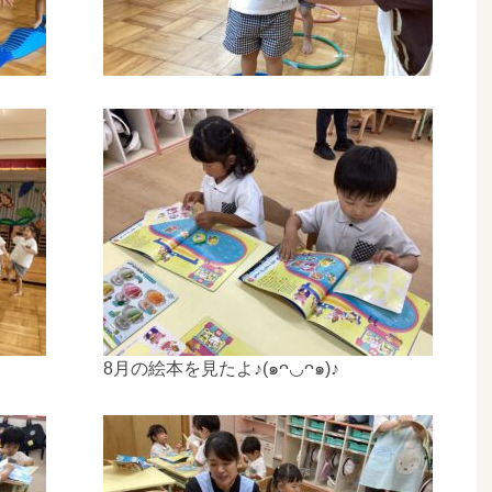
8月の絵本を見たよ♪(๑ᴖ◡ᴖ๑)♪