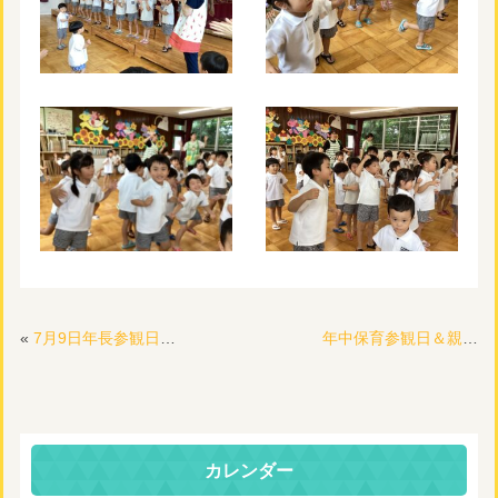
«
7月9日年長参観日(͒ ᴖ ᴖ⸝⸝ )͒♪💕
年中保育参観日＆親子歯科指導🪥
カレンダー