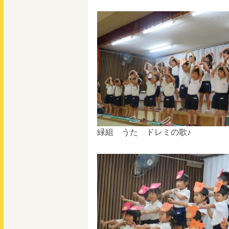
緑組 うた ドレミの歌♪