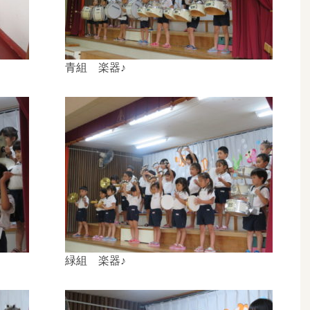
青組 楽器♪
緑組 楽器♪