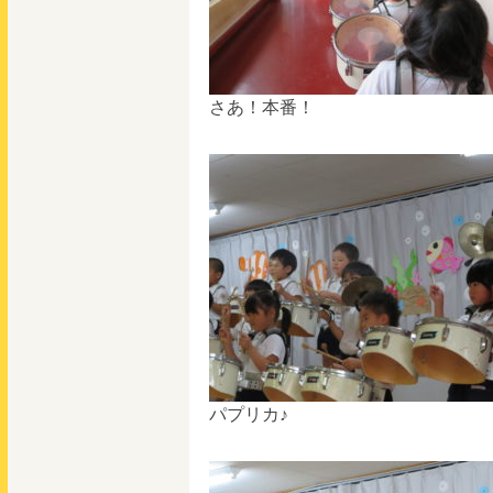
さあ！本番！
パプリカ♪