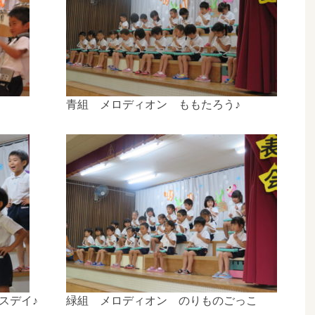
青組 メロディオン ももたろう♪
スデイ♪
緑組 メロディオン のりものごっこ