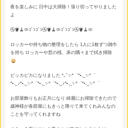
夜を楽しみに 日中は大掃除！張り切ってやりました
よ
🚰🪣🧹🧼ｺﾞｼｺﾞｼ🚰🪣🧹🧼ｺﾞｼｺﾞｼ🚰🪣🧹🧼
ロッカーや持ち物の整理をしたら 1人に1枚ずつ雑巾
を持ち ロッカーや窓の桟、床の隅々まで拭き掃除
ビッカピカになりました *｡ﾟ✨*゜*•.¸¸✨*゜
*•.¸¸♪*•.¸¸✨*゜*•.¸¸✨*゜*•.¸¸♪*•.¸¸✨*゜*•.¸¸✨*゜
お部屋飾りもお正月になり 綺麗にお掃除できたので
歳神様が各部屋にもきっと降りて来てくれみんなの
ことを守ってくれますね