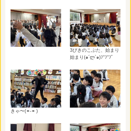
3びきのこぶた、始まり
始まり(๑´ლ`๑)ﾌ°ﾌ°ﾌﾟ
きゃ〜(⚭-⚭ )