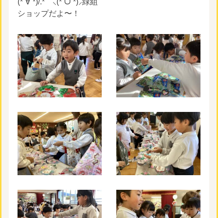
(*´∀`*)/.*゜⸜(*ˊᗜˋ*)⸝緑組
ショップだよ〜！