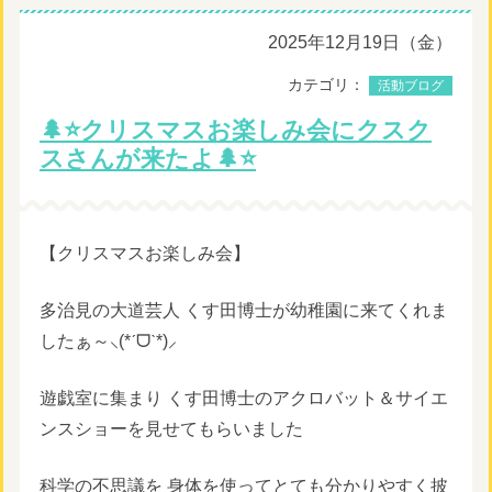
2025年12月19日（金）
カテゴリ：
活動ブログ
🌲⭐️クリスマスお楽しみ会にクスク
スさんが来たよ🌲⭐️
【クリスマスお楽しみ会】
多治見の大道芸人 くす田博士が幼稚園に来てくれま
したぁ～⸜(*ˊᗜˋ*)⸝
遊戯室に集まり くす田博士のアクロバット＆サイエ
ンスショーを見せてもらいました
科学の不思議を 身体を使ってとても分かりやすく披