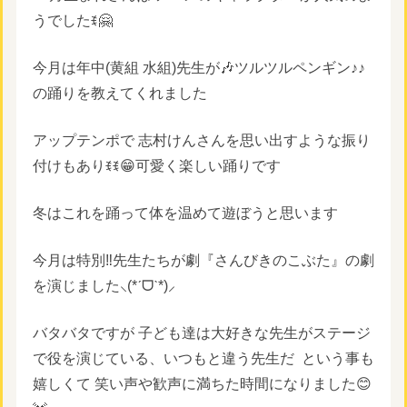
うでしたꉂ🤗
今月は年中(黄組 水組)先生が🎶ツルツルペンギン♪♪
の踊りを教えてくれました
アップテンポで 志村けんさんを思い出すような振り
付けもありꉂꉂ😁可愛く楽しい踊りです
冬はこれを踊って体を温めて遊ぼうと思います
今月は特別‼️先生たちが劇『さんびきのこぶた』の劇
を演じました⸜(*ˊᗜˋ*)⸝
バタバタですが 子ども達は大好きな先生がステージ
で役を演じている、いつもと違う先生だ
という事も
嬉しくて 笑い声や歓声に満ちた時間になりました😊