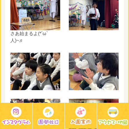
さあ始まるよ(*´ω`
人)~♬