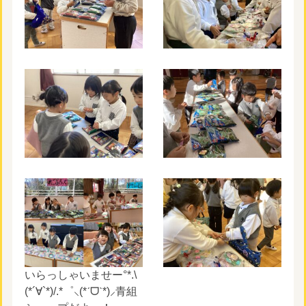
いらっしゃいませー°*.\
(*´∀`*)/.*゜⸜(*ˊᗜˋ*)⸝青組