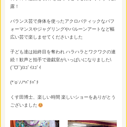
露！
バランス芸で身体を使ったアクロバティックなパフ
ォーマンスやジャグリングやバルーンアートなど幅
広い芸で楽しませてくださいました
子ども達は始終目を奪われ ハラハラとワクワクの連
続！歓声と拍手で遊戯室がいっぱいになりました\
(¯ᗜ¯)/ｽｺﾞｲｽｺﾞｲ
(*ˊoˋﾉﾉ*ﾊﾟﾁﾊﾟﾁ
くす田博士、楽しい時間 楽しいショーをありがとう
ございました