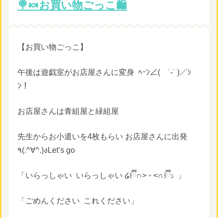
🍭🍬お買い物ごっこ🛍️
【お買い物ごっこ】
午後は遊戯室がお店屋さんに変身
ﾍｰﾝ∠( ˙-˙ )／ｼ
ﾝ！
お店屋さんは青組屋と緑組屋
先生からお小遣いを4枚もらい お店屋さんに出発
٩(.^∀^.)งLet’s go
「いらっしゃい
いらっしゃい ໒꒰ྀི∩˃ ᵕ ˂∩꒱ྀི১
」
「ごめんください
これください」