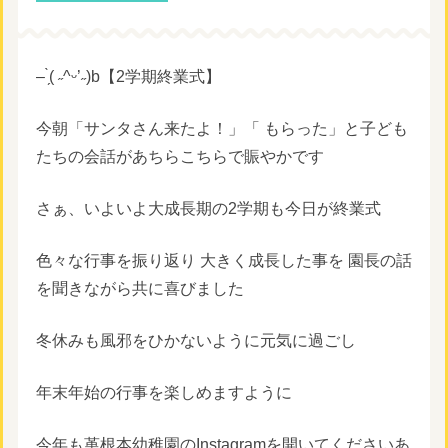
– ̗̀( ˶^ᵕ’˶)b【2学期終業式】
今朝「サンタさん来たよ！」「 もらった」と子ども
たちの会話があちらこちらで賑やかです
さぁ、いよいよ大成長期の2学期も今日が終業式
色々な行事を振り返り 大きく成長した事を 園長の話
を聞きながら共に喜びました
冬休みも風邪をひかないように元気に過ごし
年末年始の行事を楽しめますように
今年も堇根本幼稚園のInstagramを開いてくださいあ