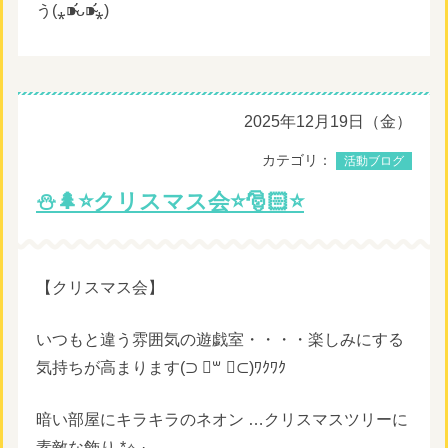
う(⁎⁍̴̛ᴗ⁍̴̛⁎)
2025年12月19日（金）
カテゴリ：
活動ブログ
⛄️🌲⭐️クリスマス会⭐️🎅🏻⭐️
【クリスマス会】
いつもと違う雰囲気の遊戯室・・・・楽しみにする
気持ちが高まります(⊃ ॑꒳ ॑⊂)ﾜｸﾜｸ
暗い部屋にキラキラのネオン …クリスマスツリーに
素敵な飾り.*⟡.·