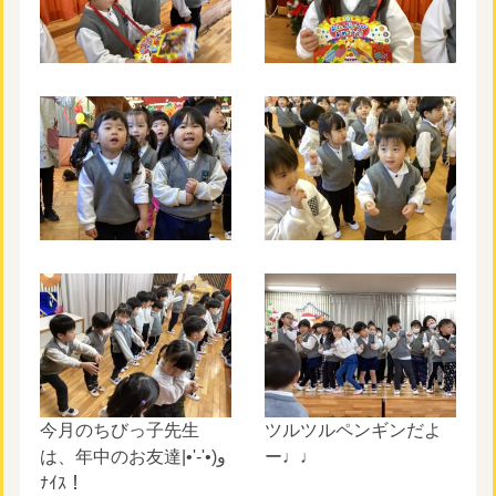
今月のちびっ子先生
ツルツルペンギンだよ
は、年中のお友達‎|•'-'•)و
ー♩♩
ﾅｲｽ！