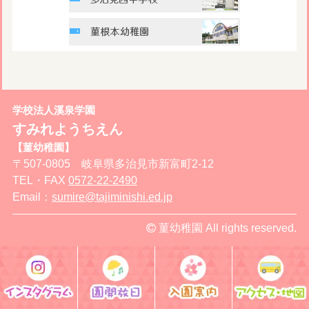
学校法人溪泉学園
すみれようちえん
【菫幼稚園】
〒507-0805 岐阜県多治見市新富町2-12
TEL・FAX
0572-22-2490
Email：
sumire@tajiminishi.ed.jp
菫幼稚園 All rights reserved.