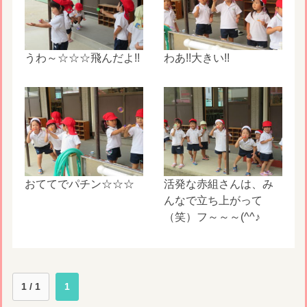
うわ～☆☆☆飛んだよ!!
わあ!!大きい!!
おててでパチン☆☆☆
活発な赤組さんは、み
んなで立ち上がって
（笑）フ～～～(^^♪
1 / 1
1