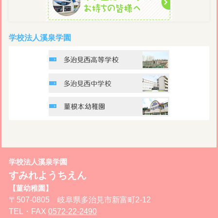
学校法人溪泉学園
学校法人溪泉学園
すみれようちえん
【菫幼稚園】
〒507-0805 岐阜県多治見市新富町2-12
TEL・FAX
0572-22-2490