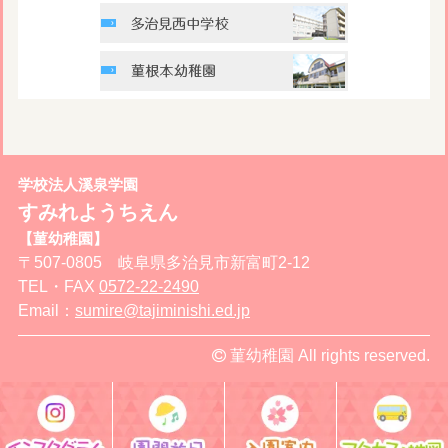
学校法人溪泉学園
すみれようちえん
【菫幼稚園】
〒507-0805 岐阜県多治見市新富町2-12
TEL・FAX
0572-22-2490
Email：
sumire@tajiminishi.ed.jp
菫幼稚園 All rights reserved.