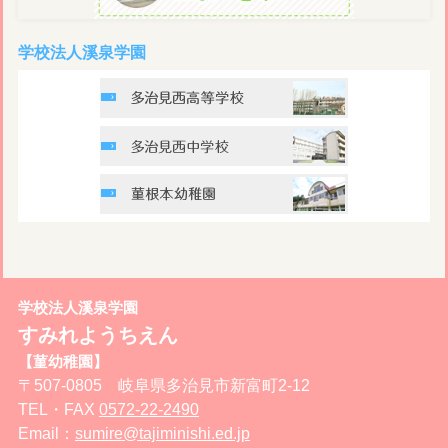
学校法人溪泉学園
学校法人溪泉学園
すみれようちえん
【菫幼稚園】
〒507-0805 岐阜県多治見市新富町2-12
TEL・FAX
0572-22-2490
Email：
sumire@tajiminishi.ed.jp