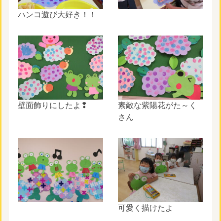
ハンコ遊び大好き！！
壁面飾りにしたよ❢
素敵な紫陽花がた～く
さん
可愛く描けたよ