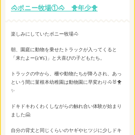
🐴ポニー牧場①🐴 🐥年少🐥
楽しみにしていたポニー牧場🐴
朝、園庭に動物を乗せたトラックが入ってくると
「来たよー(≧∀≦)」と大喜びの子どもたち。
トラックの中から、柵や動物たちが降ろされ、あっ
という間に菫根本幼稚園は動物園に早変わり🐴🐰🐥
✨
ドキドキわくわくしながらの触れ合い体験が始まり
ました🤗
自分の背丈と同じくらいのヤギやヒツジに少しドキ