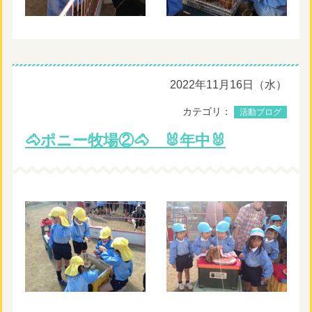
2022年11月16日（水）
カテゴリ：
活動ブログ
🐴ポニー牧場②🐴 🐰年中🐰