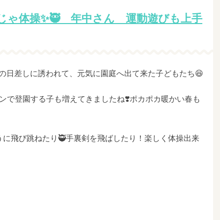
じゃ体操✨🥷 年中さん 運動遊びも上手
様の日差しに誘われて、元気に園庭へ出て来た子どもたち😆
ンで登園する子も増えてきましたね❣️ポカポカ暖かい春も
うに飛び跳ねたり🥷手裏剣を飛ばしたり！楽しく体操出来