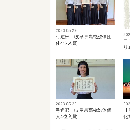
2023.05.29
202
弓道部 岐阜県高校総体団
コ
体4位入賞
り
2023.05.22
202
弓道部 岐阜県高校総体個
【
人4位入賞
化