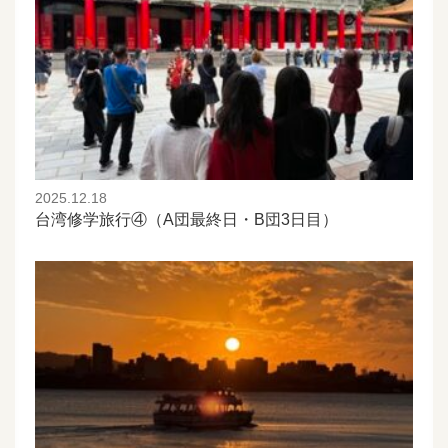
2025.12.18
台湾修学旅行④（A団最終日・B団3日目）